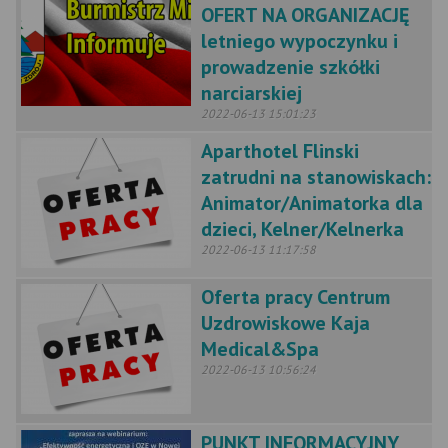
OFERT NA ORGANIZACJĘ
letniego wypoczynku i
prowadzenie szkółki
narciarskiej
2022-06-13 15:01:23
Aparthotel Flinski
zatrudni na stanowiskach:
Animator/Animatorka dla
dzieci, Kelner/Kelnerka
2022-06-13 11:17:58
Oferta pracy Centrum
Uzdrowiskowe Kaja
Medical&Spa
2022-06-13 10:56:24
PUNKT INFORMACYJNY