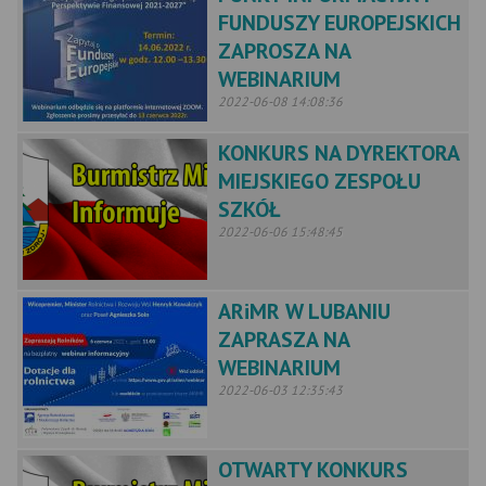
FUNDUSZY EUROPEJSKICH
ZAPROSZA NA
WEBINARIUM
2022-06-08 14:08:36
KONKURS NA DYREKTORA
MIEJSKIEGO ZESPOŁU
SZKÓŁ
2022-06-06 15:48:45
ARiMR W LUBANIU
ZAPRASZA NA
WEBINARIUM
2022-06-03 12:35:43
OTWARTY KONKURS