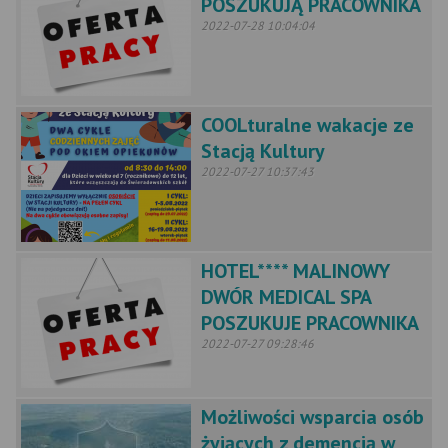
POSZUKUJĄ PRACOWNIKA
2022-07-28 10:04:04
COOLturalne wakacje ze
Stacją Kultury
2022-07-27 10:37:43
HOTEL**** MALINOWY
DWÓR MEDICAL SPA
POSZUKUJE PRACOWNIKA
2022-07-27 09:28:46
Możliwości wsparcia osób
żyjących z demencją w