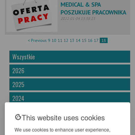
MEDICAL & SPA
POSZUKUJE PRACOWNIKA
2022-01-04 13:58:23
< Previous
9
10
11
12
13
14
15
16
17
18
Wszystkie
2026
2025
2024
2023
This website uses cookies
2022
We use cookies to enhance user experience,