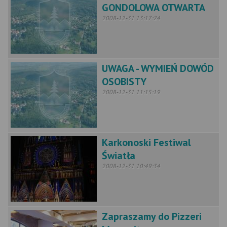
GONDOLOWA OTWARTA
2008-12-31 13:17:24
UWAGA - WYMIEŃ DOWÓD
OSOBISTY
2008-12-31 11:15:19
Karkonoski Festiwal
Światła
2008-12-31 10:49:34
Zapraszamy do Pizzeri