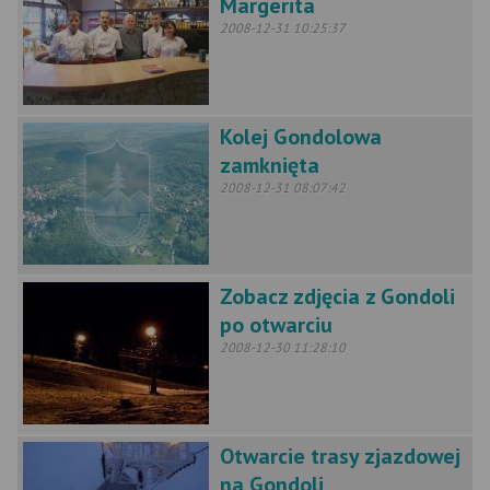
Margerita
2008-12-31 10:25:37
Kolej Gondolowa
zamknięta
2008-12-31 08:07:42
Zobacz zdjęcia z Gondoli
po otwarciu
2008-12-30 11:28:10
Otwarcie trasy zjazdowej
na Gondoli