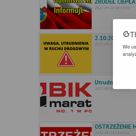
ŹRÓDEŁ CIEPŁA
2022-09-28 08:15:00
T
2.10.2022 R. -
2022-09-27 10:27:50
We us
analyz
Utrudnienia w 
2022-09-15 14:05:02
OSTRZEŻENIE 
2022-09-14 13:03:31