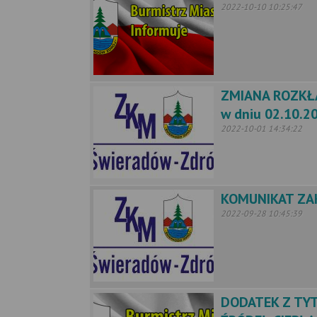
2022-10-10 10:25:47
ZMIANA ROZKŁA
w dniu 02.10.20
2022-10-01 14:34:22
KOMUNIKAT ZAK
2022-09-28 10:45:39
DODATEK Z TY