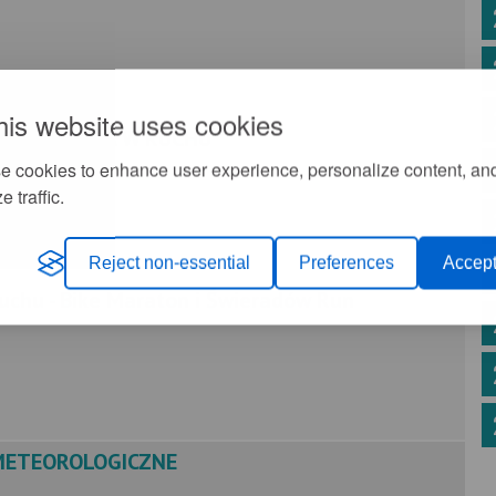
his website uses cookies
 UTRUDNIENIA W RUCHU
e cookies to enhance user experience, personalize content, an
e traffic.
Reject non-essential
Preferences
Accept
ruchu - Bike Maraton i Świeradów Run
METEOROLOGICZNE