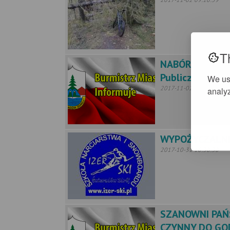
T
NABÓR NA WOL
Publicznych
We us
2017-11-02 09:06:14
analyz
WYPOŻYCZALNI
2017-10-31 10:38:38
SZANOWNI PAŃ
CZYNNY DO GOD