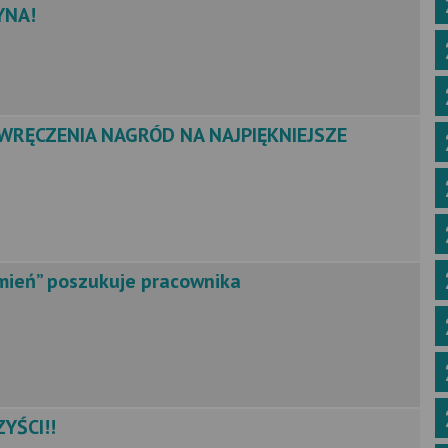
YNA!
WRĘCZENIA NAGRÓD NA NAJPIĘKNIEJSZE
amień” poszukuje pracownika
YŚCI!!