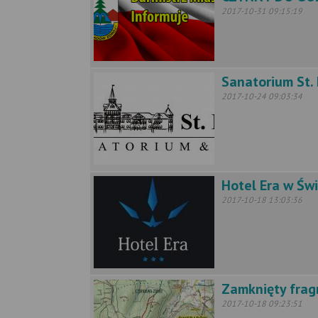
2017-10-31 09:15:19
Sanatorium St.
2017-10-24 09:03:34
Hotel Era w Św
2017-10-18 13:03:36
Zamknięty frag
2017-10-18 09:23:51