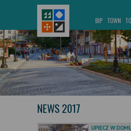
BIP
TOWN
T
NEWS 2017
UPIECZ W DOMU