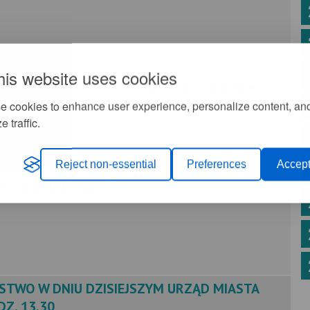
his website uses cookies
NE STANOWISKO URZĘDNICZE ds. Zamówień
e cookies to enhance user experience, personalize content, an
e traffic.
Reject non-essential
Preferences
Accept
A ZATRUDNI NA ZIMĘ
STWO W DNIU DZISIEJSZYM URZĄD MIASTA
Z. 13.30