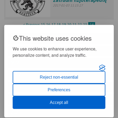
zatrudni fizjoterapeutę
2017-01-03 11:15:27
< Previous
15
16
17
18
19
20
21
22
23
24
This website uses cookies
Wszystkie
We use cookies to enhance user experience,
2026
personalize content, and analyze traffic.
2025
2024
Reject non-essential
2023
Preferences
2022
Accept all
2021