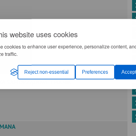
his website uses cookies
e cookies to enhance user experience, personalize content, an
e traffic.
Reject non-essential
Preferences
Accept
YSKA SAMORZĄDOWE I PIKNIK
RMANA