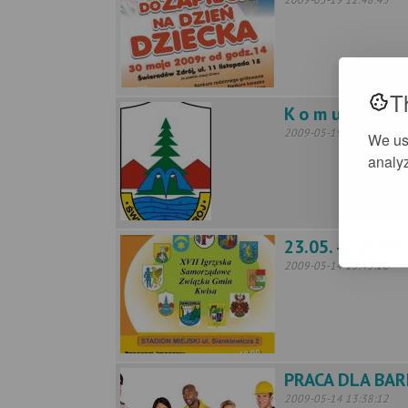
T
K o m u n i k a t
2009-05-19 10:45:21
We us
analyz
23.05. - IGRZ
2009-05-14 13:45:20
PRACA DLA BA
2009-05-14 13:38:12