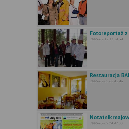
Fotoreportaż z
2009-05-12 13:24:54
Restauracja B
2009-05-08 08:42:48
Notatnik majo
2009-05-07 14:47:33