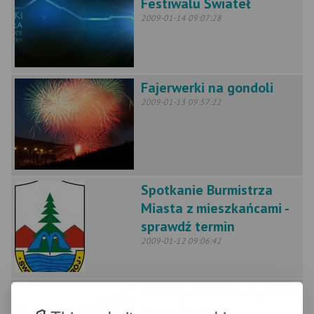
Festiwalu Świateł
2009-01-14 09:07:28
Fajerwerki na gondoli
2009-01-13 09:57:22
Spotkanie Burmistrza
Miasta z mieszkańcami -
sprawdź termin
2009-01-12 09:06:42
Fotoreportaż z 3 stycznia
br. na Gondoli