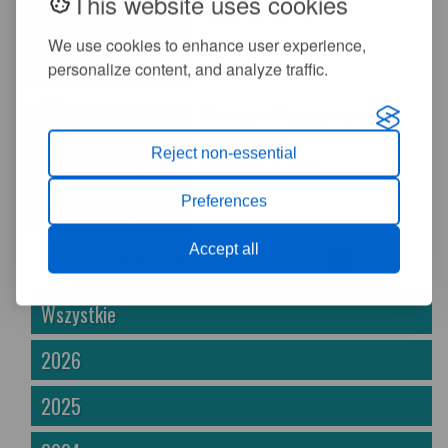
This website uses cookies
2009-01-05 10:05:40
We use cookies to enhance user experience,
personalize content, and analyze traffic.
Uwaga - Rusza wyciąg
KAMIENIEC
Reject non-essential
2009-01-02 17:18:55
Preferences
Accept all
< Previous
8
9
10
11
12
13
14
15
16
17
Wszystkie
2026
2025