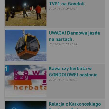
TVP1 na Gondoli
2009-01-16 09:52:49
UWAGA! Darmowa jazda
na nartach .
2009-01-15 19:27:24
Kawa czy herbata w
GONDOLOWEJ odsłonie
2009-01-14 11:10:29
Relacja z Karkonoskiego