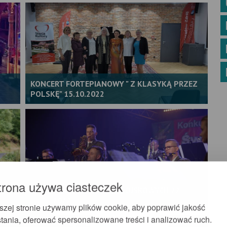
KONCERT FORTEPIANOWY " Z KLASYKĄ PRZEZ
POLSKĘ" 15.10.2022
trona używa ciasteczek
56. KONKURS ORKIESTR WOJSKOWYCH 22-
24.09.2022
szej stronie używamy plików cookie, aby poprawić jakość
tania, oferować spersonalizowane treści i analizować ruch.