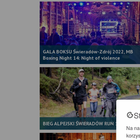
GALA BOKSU Świeradów-Zdrój 2022, MB
Boxing Night 14: Night of violence
S
BIEG ALPEJSKI ŚWIERADÓW RUN 18.09.2022
Na na
korzys