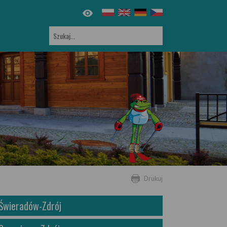
Drukuj
Świeradów-Zdrój