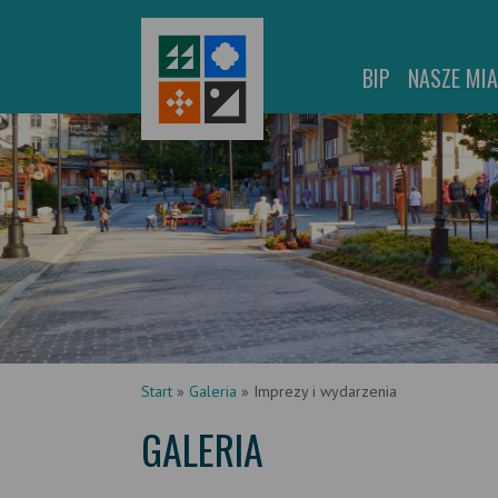
BIP
NASZE MI
Start
»
Galeria
»
Imprezy i wydarzenia
GALERIA