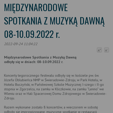
MIĘDZYNARODOWE
SPOTKANIA Z MUZYKĄ DAWNĄ
08-10.09.2022 r.
2022-09-24 11:04:22
+
-
A
A
Międzynarodowe Spotkania z Muzyką Dawną
odbyły się w dniach: 08-10.09.2022 r.
Koncerty tegorocznego festiwalu odbyły się w: kościele pw. św.
Józefa Oblubieńca NMP w Świeradowie-Zdroju, w Park Hotelu, w
Hotelu Buczyński, w Państwowej Szkole Muzycznej I-szego i II-go
stopnia w Zgorzelcu, na zamku w Kliczkowie, na zamku “Lenno” we
Wleniu oraz w Hali Spacerowej Domu Zdrojowego w Świeradowie-
Zdroju.
Razem wykonane zostało 8 koncertów, a wieczorem w sobotę
odbyło się improwizowane, muzyczne spotkanie w restauracji