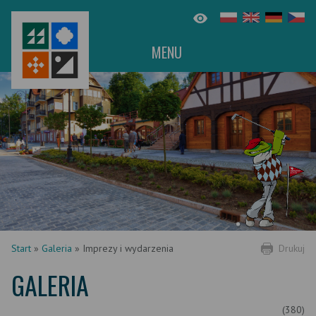
MENU
Start
»
Galeria
»
Imprezy i wydarzenia
Drukuj
GALERIA
(380)