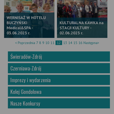
WERNISAŻ W HOTELU
BUCZYŃSKI
KULTURALNA KAWKA na
Medical&SPA -
STACJI KULTURY -
03.06.2023 r.
02.06.2023 r.
< Poprzednia
7
8
9
10
11
12
13
14
15
16
Następna>
Świeradów-Zdrój
Czerniawa-Zdrój
Imprezy i wydarzenia
Kolej Gondolowa
Nasze Konkursy