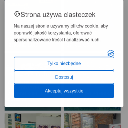
Strona używa ciasteczek
Na naszej stronie używamy plików cookie, aby
poprawić jakość korzystania, oferować
KONCERT "BYĆ
spersonalizowane treści i analizować ruch.
NOC KUPAŁY NA
SZCZĘŚLIWYM" -
IZERSKIEJ ŁĄCE
17.06.2023 r.
Tylko niezbędne
Dostosuj
WRĘCZENIE STROJÓW
NAJMŁODSZYM
Akceptuj wszystkie
ZAWODNIKOM TKKF
WYJAZD DO POMNIKA
OGNISKO KWISA -
LOTNIKÓW - 03.06.2023
16.06.2023 r.
r.