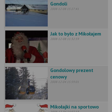
Gondoli
2008-12-08 15:27:41
Jak to było z Mikołajem
2008-12-08 11:32:59
Gondolowy prezent
cenowy
2008-12-04 15:59:01
Mikołajki na sportowo
2008-12-04 14:07:58