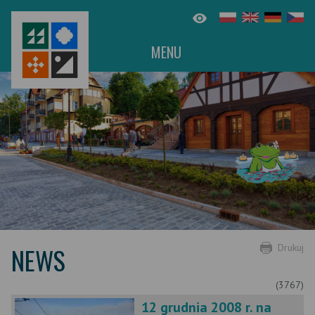
MENU
NEWS
Drukuj
(3767)
12 grudnia 2008 r. na