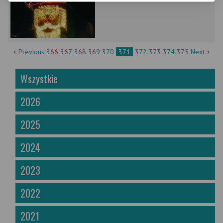
< Previous
366
367
368
369
370
371
372
373
374
375
Next >
Wszystkie
2026
2025
2024
2023
2022
2021