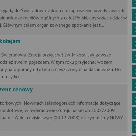
przyjadą do Świeradowa-Zdroju na zaproszenie przedstawicieli
ziennikarze mediów ogólnych z całej Polski, aby wziąć udział w
j. Głównym celem organizowanego spotkania jest...
ikołajem
o Świeradowa-Zdroju przyjechał św. Mikołaj. Jak zawsze
młodzież swoim pojazdem. W tym roku przyjechał wozem
iony na ogromnym fotelu umieszczonym na dachu wozu. Do
mu tylko...
zent cenowy
orkowych Nowinach Jeleniogórskich informacje dotyczące
i Gondolowej w Świeradowie-Zdroju na sezon 2008/2009
aktualne. W dniu dzisiejszym (04.12.2008) otrzymaliśmy NOWY,