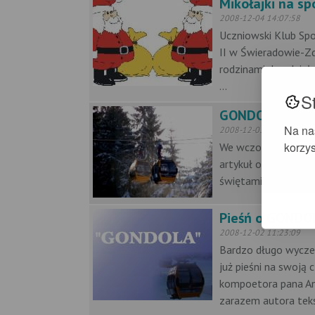
Mikołajki na s
2008-12-04 14:07:58
Uczniowski Klub Spo
II w Świeradowie-Zd
rodzinami do udzia
...
S
GONDOLOWE c
Na na
2008-12-03 08:20:03
korzys
We wczorajszym (tj. 
artykuł o gondoli w 
świętami, a informac
Pieśń o GONDO
2008-12-02 11:23:09
Bardzo długo wycze
już pieśni na swoją 
kompoetora pana An
zarazem autora tekst