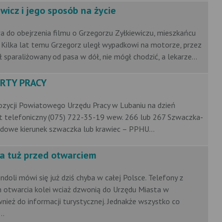
wicz i jego sposób na życie
 do obejrzenia filmu o Grzegorzu Zyłkiewiczu, mieszkańcu
Kilka lat temu Grzegorz uległ wypadkowi na motorze, przez
ł sparaliżowany od pasa w dół, nie mógł chodzić, a lekarze...
ERTY PRACY
ozycji Powiatowego Urzędu Pracy w Lubaniu na dzień
kt telefoniczny (075) 722-35-19 wew. 266 lub 267 Szwaczka-
dowe kierunek szwaczka lub krawiec – PPHU...
a tuż przed otwarciem
doli mówi się już dziś chyba w całej Polsce. Telefony z
 otwarcia kolei wciaż dzwonią do Urzędu Miasta w
wnież do informacji turystycznej. Jednakże wszystko co
..