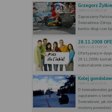
Grzegorz Żyłkie
2008-12-02 08:13:49
Zapraszamy Państwa
Świeradowa-Zdroju. 
bardzo długi czas by
28.11.2008 OF
2008-11-28 14:07:16
Oferty pracy w dysp
28.11.2008r. konta
wykształcenie zawo
Kolej gondolow
2008-11-28 11:33:31
O świeradowskiej gon
zapytaniem o termin
Świeradowie, jak ró
możemy powiedzieć.