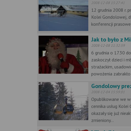
2008-12-08 15:27:41
12 grudnia 2008 r. 
Kolei Gondolowej, d
konferencji prasowe
Jak to było z M
2008-12-08 11:32:59
6 grudnia o 17.30 d
zaskoczył dzieci i 
strażackim, usadow
powożenia zabrakło 
Gondolowy pre
2008-12-04 15:59:01
Opublikowane we wt
cennika usług Kole
okazały się już nie
zmieniony...