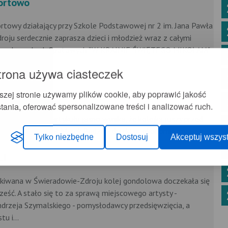
portowo
rtowy działający przy Szkole Podstawowej nr 2 im. Jana Pawła
roju serdecznie zaprasza dzieci i młodzież wraz z całymi
łu w Igrzyskach Spotowych "W KRAINIE ŚWIĘTEGO MIKOŁAJA".
trona używa ciasteczek
eny
szej stronie używamy plików cookie, aby poprawić jakość
tania, oferować spersonalizowane treści i analizować ruch.
02.12.2008 r.) wydaniu Nowin Jeleniogórskich ukazał się
Świeradowie. Z artykułu jasno wynika, że kolejka ruszy przed
ję tę potwierdził Marek Budzik - dyrektor ekonomiczny...
Tylko niezbędne
Dostosuj
Akceptuj wszyst
LI
kiwana w Świeradowie-Zdroju kolej gondolowa doczekała się
cześć. A stało się to za sprawą miejscowego artysty -
drzeja Szymalskiego - pomysłodawcy przedsięwzięcia, a
u i...