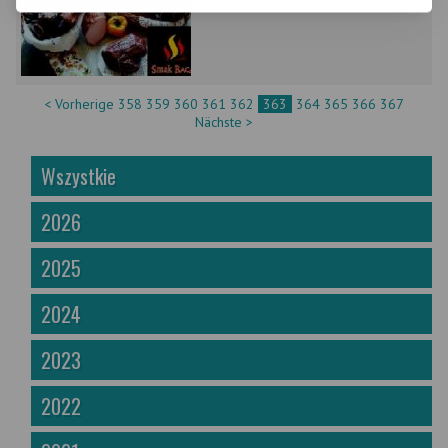
2009-04-16 09:49:59
< Vorherige
358
359
360
361
362
363
364
365
366
367
Nächste >
Wszystkie
2026
2025
2024
2023
2022