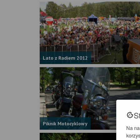
Lato z Radiem 2012
S
Piknik Motocyklowy
Na na
korzys