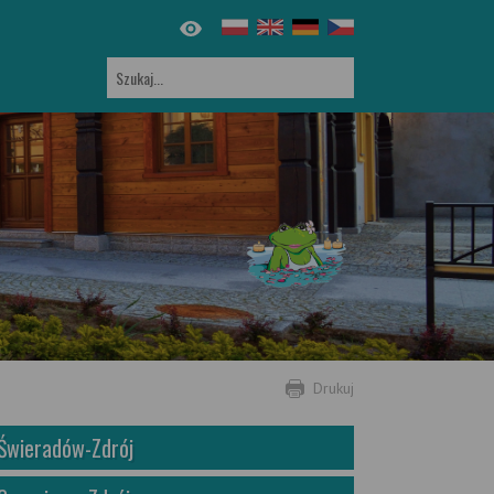
Drukuj
Świeradów-Zdrój