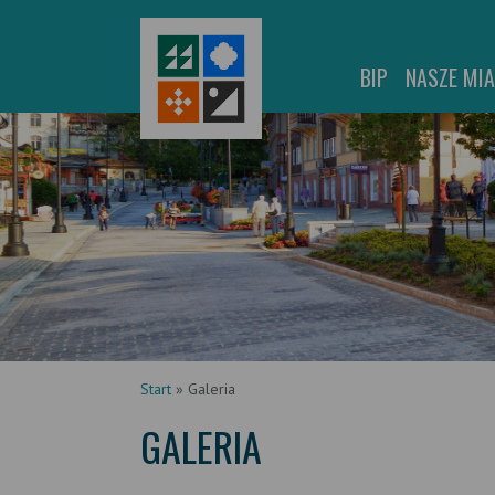
BIP
NASZE MI
Start
»
Galeria
GALERIA