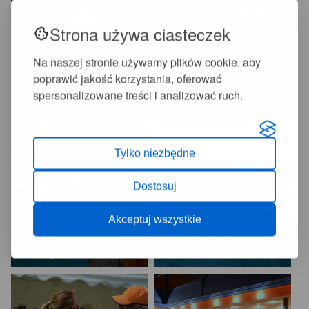
Strona używa ciasteczek
Na naszej stronie używamy plików cookie, aby
poprawić jakość korzystania, oferować
spersonalizowane treści i analizować ruch.
WOŚP 2015
ul. Zdrojowa zimą
Tylko niezbędne
Dostosuj
Akceptuj wszystkie
Kolej gondolowa
Mikołaj 2014
2014.12.09