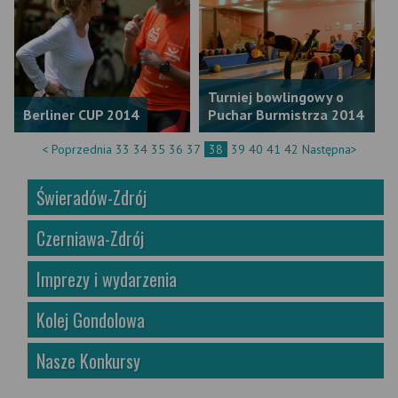
Turniej bowlingowy o
Berliner CUP 2014
Puchar Burmistrza 2014
< Poprzednia
33
34
35
36
37
38
39
40
41
42
Następna>
Świeradów-Zdrój
Czerniawa-Zdrój
Imprezy i wydarzenia
Kolej Gondolowa
Nasze Konkursy