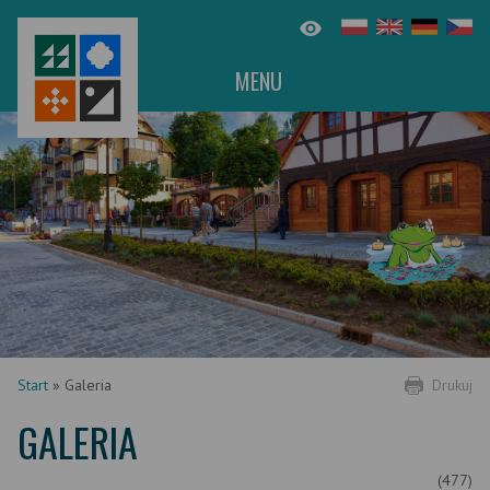
MENU
Start
»
Galeria
Drukuj
GALERIA
(477)