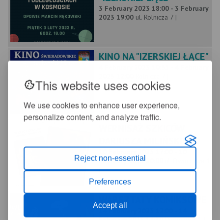
3 February 2023 18:00 - 3 February
2023 19:00
ul. Rolnicza 7 |
KINO NA "IZERSKIEJ ŁĄCE"
4 February 2023 10:35 - 4 February
2023 12:00
Rolnicza 7 |
This website uses cookies
We use cookies to enhance user experience,
personalize content, and analyze traffic.
WERNISAŻ SZKICÓW
DARIUSZA MILIŃSKIEGO
10 February 2023 17:00 - 10
Reject non-essential
February 2023 20:00
ul. Dworcowa 1
|
Preferences
WARSZTATY KOMIKSOWE
Accept all
14 February 2023 12:00 - 14
February 2023 14:30
Dworcowa 1 |