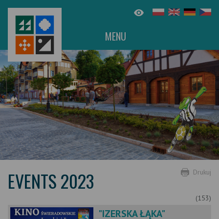
MENU
EVENTS 2023
Drukuj
(153)
"IZERSKA ŁĄKA"