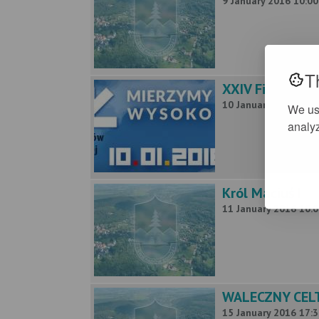
9 January 2016 10:00
T
XXIV Finał Wiel
10 January 2016 09:3
We us
analyz
Król Maciuś I
11 January 2016 10:0
WALECZNY CELT 
15 January 2016 17:3