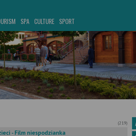
OURISM
SPA
CULTURE
SPORT
(219)
eci - Film niespodzianka