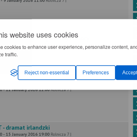
 - 9 January 2016 11:00
Rolnicza 7 |
his website uses cookies
kiej Orkiestry Świątecznej Pomocy
0 - 10 January 2016 19:30
e cookies to enhance user experience, personalize content, an
e traffic.
Reject non-essential
Preferences
Accept
0 - 11 January 2016 12:00
Rolnicza 7 |
- dramat irlandzki
0 - 15 January 2016 19:00
Rolnicza 7 |