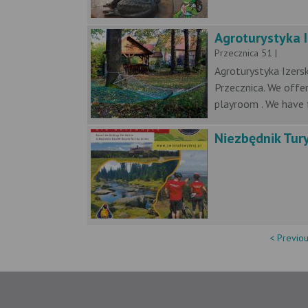
Agroturystyka I
Przecznica 51 |
Agroturystyka Izersk
Przecznica. We offe
playroom . We have fa
Niezbędnik Tur
< Previo