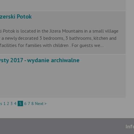
zerski Potok
i Potok is located in the Jizera Mountains in a small village
r a newly decorated 3 bedrooms, 3 bathrooms, kitchen and
cilities for families with children . For guests we...
ysty 2017 - wydanie archiwalne
us
1
2
3
4
5
6
7
8
Next >
Inf