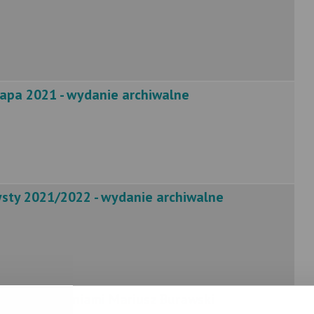
mapa 2021 - wydanie archiwalne
ysty 2021/2022 - wydanie archiwalne
Bryczką i Saniami Mariusz Burawski