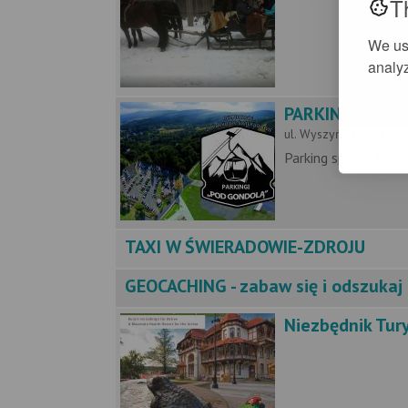
T
We us
analyz
PARKING C (SI
ul. Wyszyńskiego |
Parking spaces Pod 
TAXI W ŚWIERADOWIE-ZDROJU
GEOCACHING - zabaw się i odszukaj
Niezbędnik Tur