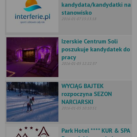
kandydata/kandydatki na
stanowisko
2016-01-07 15:13:18
Izerskie Centrum Soli
poszukuje kandydatek do
pracy
2016-01-05 12:22:37
WYCIĄG BAJTEK
rozpoczyna SEZON
NARCIARSKI
2016-01-05 10:10:51
Park Hotel **** KUR & SPA