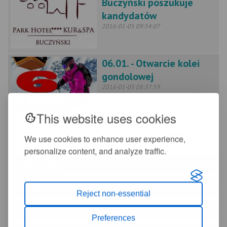
Buczyński poszukuje
kandydatów
2016-01-05 09:54:07
06.01. - Otwarcie kolei
gondolowej
2016-01-05 08:37:59
This website uses cookies
< Previous
11
12
13
14
15
16
17
18
19
20
We use cookies to enhance user experience,
personalize content, and analyze traffic.
Wszystkie
2026
Reject non-essential
2025
Preferences