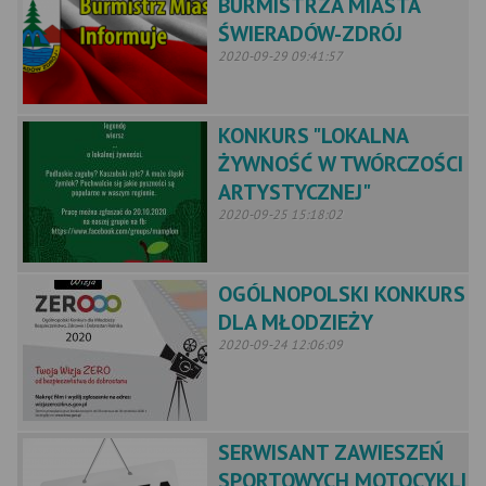
BURMISTRZA MIASTA
ŚWIERADÓW-ZDRÓJ
2020-09-29 09:41:57
KONKURS "LOKALNA
ŻYWNOŚĆ W TWÓRCZOŚCI
ARTYSTYCZNEJ"
2020-09-25 15:18:02
OGÓLNOPOLSKI KONKURS
DLA MŁODZIEŻY
2020-09-24 12:06:09
SERWISANT ZAWIESZEŃ
SPORTOWYCH MOTOCYKLI