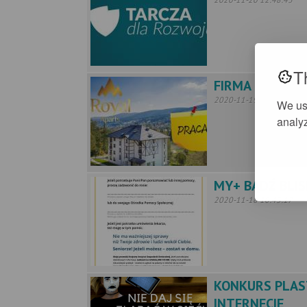
T
FIRMA ROYAL 
2020-11-19 11:39:30
We us
analyz
MY+ BĄDŹ BLIS
2020-11-18 10:43:17
KONKURS PLAS
INTERNECIE