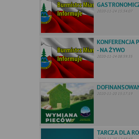
GASTRONOMICZN
2020-11-24 15:34:07
KONFERENCJA 
- NA ŻYWO
2020-11-24 08:59:35
DOFINANSOWANI
2020-11-20 15:17:19
TARCZA DLA RO
2020-11-20 12:48:43