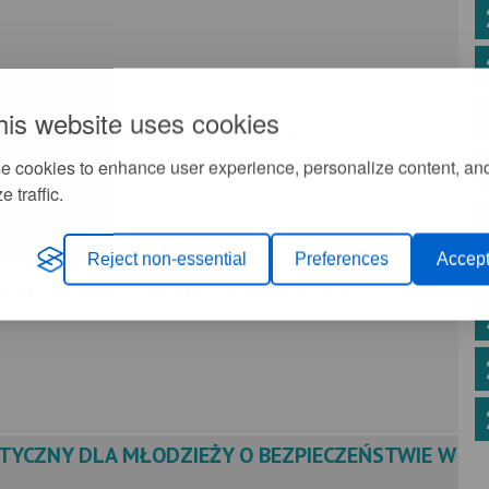
his website uses cookies
APARTS POSZUKUJE PRACOWNIKA
e cookies to enhance user experience, personalize content, an
e traffic.
Reject non-essential
Preferences
Accept
KIM OSOBY STARSZEJ Z SĄSIEDZTWA
TYCZNY DLA MŁODZIEŻY O BEZPIECZEŃSTWIE W