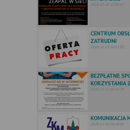
2020-11-16 12:39:47
CENTRUM OBSŁ
ZATRUDNI
2020-11-13 10:11:02
BEZPŁATNE SPO
KORZYSTANIA 
2020-11-12 10:24:39
KOMUNIKACJA M
2020-11-10 10:28:01