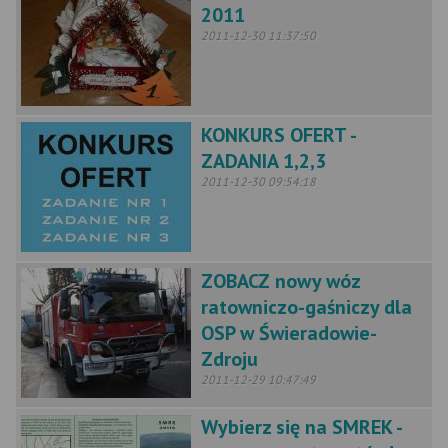
2011
2011-12-30 11:37:50
KONKURS OFERT -
ZADANIA 1,2,3
2011-12-30 09:54:18
ZOBACZ nowy wóz
ratowniczo-gaśniczy dla
OSP w Świeradowie-
Zdroju
2011-12-29 10:47:49
Wybierz się na SMREK -