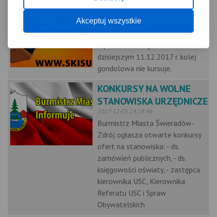
Kolej gondolowa
Akceptuj wszystkie
nieczynna
2017-12-11 09:35:39
Z powodu silnego wiatru w dniu
dzisiejszym 11.12.2017 r. kolej
gondolowa nie kursuje.
KONKURSY NA WOLNE
STANOWISKA URZĘDNICZE
2017-12-05 14:18:46
Burmistrz Miasta Świeradów-
Zdrój ogłasza otwarte konkursy
ofert na stanowiska: - ds.
zamówień publicznych, - ds.
księgowości oświaty, - zastępca
kierownika USC, Kierownika
Referatu USC i Spraw
Obywatelskich