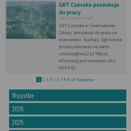
GKT Czeszka poszukuje
do pracy
2017-12-04 15:29:03
GKT Czeszka w Świeradowie-
Zdroju poszukuje do pracy na
stanowisko: Kucharz Zgłoszenia
prosimy kierować na adres
czeszka@wzl2.pl Więcej
informacji pod numerem 661
604 042.
1
2
3
4
5
6
7
8
9
10
Następna>
Wszystkie
2026
2025