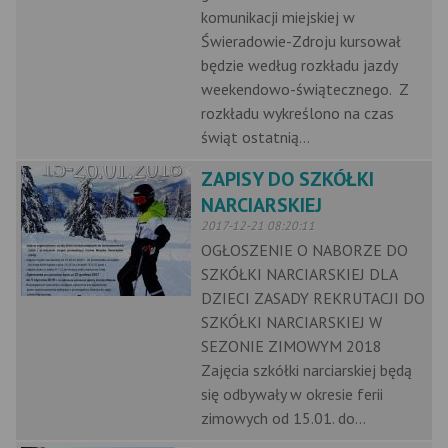
komunikacji miejskiej w
Świeradowie-Zdroju kursował
będzie według rozkładu jazdy
weekendowo-świątecznego. Z
rozkładu wykreślono na czas
świąt ostatnią...
ZAPISY DO SZKÓŁKI
NARCIARSKIEJ
2017-12-21 08:20:11
OGŁOSZENIE O NABORZE DO
SZKÓŁKI NARCIARSKIEJ DLA
DZIECI ZASADY REKRUTACJI DO
SZKÓŁKI NARCIARSKIEJ W
SEZONIE ZIMOWYM 2018
Zajęcia szkółki narciarskiej będą
się odbywały w okresie ferii
zimowych od 15.01. do...