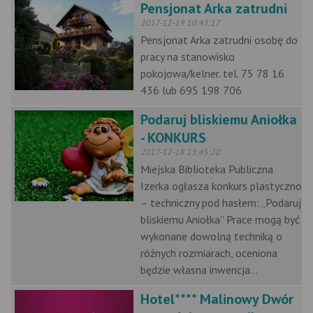
Pensjonat Arka zatrudni
2017-12-19 10:43:17
Pensjonat Arka zatrudni osobę do
pracy na stanowisko
pokojowa/kelner. tel. 75 78 16
436 lub 695 198 706
Podaruj bliskiemu Aniołka
- KONKURS
2017-12-18 13:45:20
Miejska Biblioteka Publiczna
Izerka ogłasza konkurs plastyczno
– techniczny pod hasłem: „Podaruj
bliskiemu Aniołka” Prace mogą być
wykonane dowolną techniką o
różnych rozmiarach, oceniona
będzie własna inwencja...
Hotel**** Malinowy Dwór