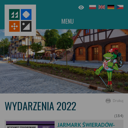
MENU
WYDARZENIA 2022
Drukuj
(184)
JARMARK ŚWIERADÓW-