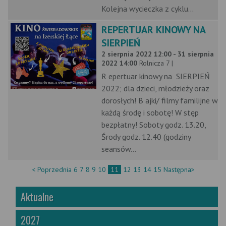
Kolejna wycieczka z cyklu...
REPERTUAR KINOWY NA
SIERPIEŃ
2 sierpnia 2022 12:00 - 31 sierpnia
2022 14:00
Rolnicza 7 |
R epertuar kinowy na SIERPIEŃ
2022; dla dzieci, młodzieży oraz
dorosłych! B ajki/ filmy familijne w
każdą środę i sobotę! W stęp
bezpłatny! Soboty godz. 13.20,
Środy godz. 12.40 (godziny
seansów...
< Poprzednia
6
7
8
9
10
11
12
13
14
15
Następna>
Aktualne
2027