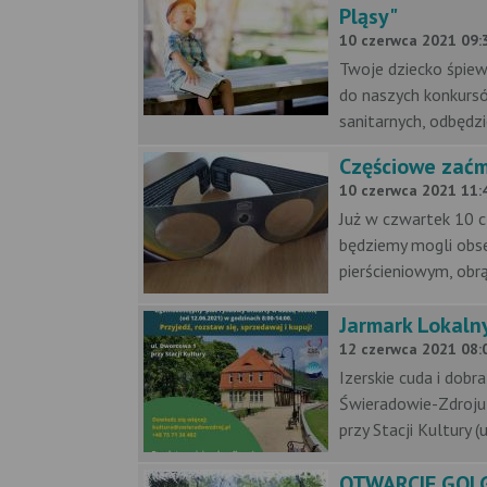
Pląsy"
10 czerwca 2021 09:3
Twoje dziecko śpiew
do naszych konkursó
sanitarnych, odbędzie
Częściowe zaćmi
10 czerwca 2021 11:4
Już w czwartek 10 cz
będziemy mogli obs
pierścieniowym, obr
Jarmark Lokaln
12 czerwca 2021 08:0
Izerskie cuda i dobr
Świeradowie-Zdroju
przy Stacji Kultury 
OTWARCIE GOLG