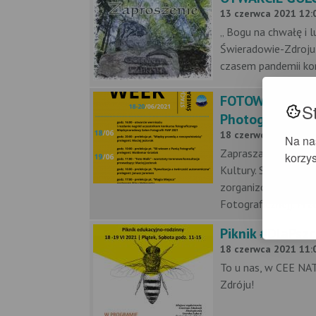
13 czerwca 2021 12:0
„ Bogu na chwałę i 
Świeradowie-Zdroju
czasem pandemii kor
FOTOWEEK - Swi
S
Photography
18 czerwca 2021 - 2
Na na
Zapraszamy na wspan
korzys
Kultury. Spotkanie
zorganizowanej pod
Fotograficznej). Prz
Piknik #DlaPsz
18 czerwca 2021 11:0
To u nas, w CEE NAT
Zdróju! Dzwońcie,