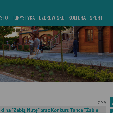
ASTO
TURYSTYKA
UZDROWISKO
KULTURA
SPORT
(159)
ki na "Żabią Nutę" oraz Konkurs Tańca "Żabie