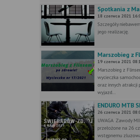
Spotkania z Ma
18 czerwca 2021 16:0
Szczegóły niebawem!
jego realizację.
Marszobieg z F
19 czerwca 2021 08:1
Marszobieg z Flins
wycieczka samochod
oraz innych atrakcj
wyjazd...
ENDURO MTB S
26 czerwca 2021 08:0
UWAGA Zawody MINI
przełożone na 26 cz
wstępnemu zluzowan