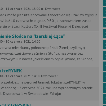
0 - 15 czerwca 2021 13:00
ul. Dworcowa 1 |
a? A może jest utalentowane tanecznie? Jeśli tak, to zgłoś je
w! Już 10 czerwca br. o godz. 9:30 , z zachowaniem zasad
 się w Stacji Kultury XXIII Festiwal Piosenki Dziecięcej...
enie Słońca na "Izerskiej Łące"
0 - 10 czerwca 2021 14:00
erwca mieszkańcy północnej półkuli Ziemi, czyli my :)
erwować częściowe zaćmienia Słońca, nazywane też
ączkowym lub nawet „pierścieniem ognia” (mimo, że Słońce,...
y izeRYNEK
0 - 12 czerwca 2021 14:00
Dworcowa 1
a wszelakie… na peronie! Jarmark lokalny „izeRYNEK” w
 W sobotę 12 czerwca 2021 roku na wyznaczonym terenie
(ul. Dworcowa 1 w Świeradowie-Zdroju) ...
OTY IZERSKIEJ