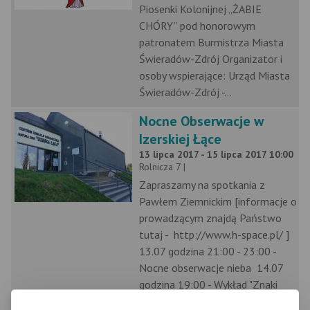
Piosenki Kolonijnej „ŻABIE
CHÓRY” pod honorowym
patronatem Burmistrza Miasta
Świeradów-Zdrój Organizator i
osoby wspierające: Urząd Miasta
Świeradów-Zdrój -...
Nocne Obserwacje w
Izerskiej Łące
13 lipca 2017 - 15 lipca 2017 10:00
Rolnicza 7 |
Zapraszamy na spotkania z
Pawłem Ziemnickim [informacje o
prowadzącym znajdą Państwo
tutaj - http://www.h-space.pl/ ]
13.07 godzina 21:00 - 23:00 -
Nocne obserwacje nieba 14.07
godzina 19:00 - Wykład "Znaki
zodiakalne", a po...