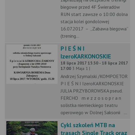
biegowe przed 4F Świeradów
RUN start zawsze o 10:00 dolna
stacja kolei gondolowej
16.07.2017 – „Zabawa biegowa”
(trening...
P I E Ś N I
IzeroKARKONOSKIE
18 lipca 2017 15:30 - 18 lipca 2017
17:00
3 Maja 1 |
Andrzej Szymalski /KOMPOETOR
P I E Ś N I IzeroKARKONOSKIE
JULIA PRZYBOROWSKA pseud.
FERCHO m e z z o s o p r a n
solistka niemieckiego teatru
operowego w Dolnej Saksonii ...
Cykl szkoleń MTB na
trasach Single Track oraz