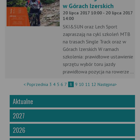
w Górach Izerskich
20 lipca 2017 10:00 - 20 lipca 2017
14:00
SKI&SUN oraz Lech Sport
zapraszają na cykl szkoleń MTB
na trasach Single Track oraz w
Górach Izerskich W ramach
szkolenia: prawidłowe ustawienie
sprzętu wybór toru jazdy
prawidłowa pozycja na rowerze ...
< Poprzednia
3
4
5
6
7
8
9
10
11
12
Następna>
Aktualne
2027
2026