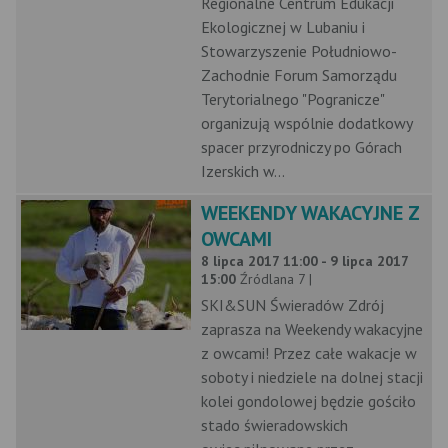
Regionalne Centrum Edukacji
Ekologicznej w Lubaniu i
Stowarzyszenie Południowo-
Zachodnie Forum Samorządu
Terytorialnego "Pogranicze"
organizują wspólnie dodatkowy
spacer przyrodniczy po Górach
Izerskich w...
WEEKENDY WAKACYJNE Z
OWCAMI
8 lipca 2017 11:00 - 9 lipca 2017
15:00
Źródlana 7 |
SKI&SUN Świeradów Zdrój
zaprasza na Weekendy wakacyjne
z owcami! Przez całe wakacje w
soboty i niedziele na dolnej stacji
kolei gondolowej będzie gościło
stado świeradowskich