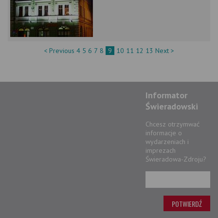
< Previous
4
5
6
7
8
9
10
11
12
13
Next >
Informator
Świeradowski
Chcesz otrzymwać
informacje o
wydarzeniach i
imprezach
Świeradowa-Zdroju?