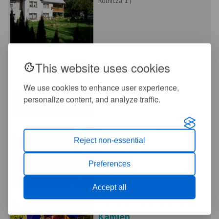
Rolnicza 1 |
EKO Zagroda Paloma
This website uses cookies
Rolnicza 9 |
We use cookies to enhance user experience,
personalize content, and analyze traffic.
Apartamenty Drewutnia
Reject non-essential
Zakopiańska 12 |
Preferences
Accept all
Hotel & Medi-SPA Biały
Kamień