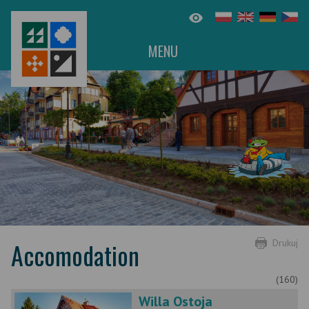
MENU
Accomodation
Drukuj
(160)
Willa Ostoja