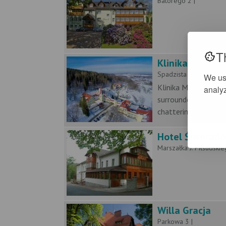
Batorego 2 |
T
Klinika Młodośc
Spadzista 1-3 |
We us
Klinika Młodości Med
analyz
surrounded by a park
chattering birds and
Hotel Świerad
Marszałka J. Piłsudskie
Willa Gracja
Parkowa 3 |