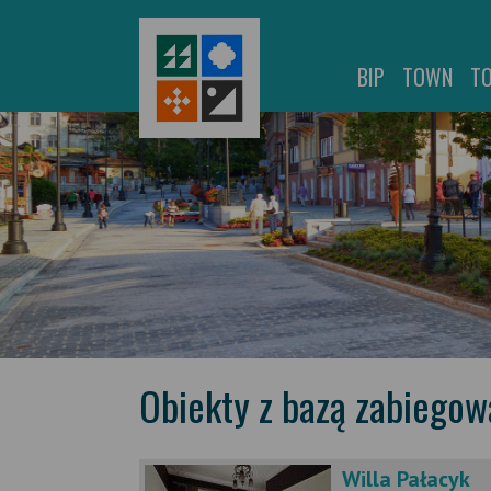
BIP
TOWN
T
Obiekty z bazą zabiegow
Willa Pałacyk