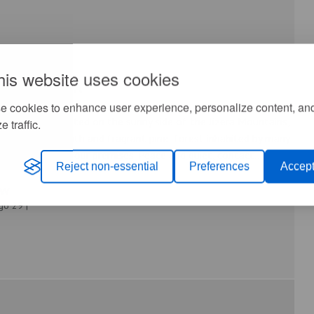
his website uses cookies
i Medical SPA
e cookies to enhance user experience, personalize content, an
ical SPA is located on the sunny side of the Jizera Mountains,
e traffic.
 with jogging path and fragrant pine forest inhabited by many
 deer peeking at our premises. Peace and quiet, contact...
Reject non-essential
Preferences
Accept
ów
go 29 |