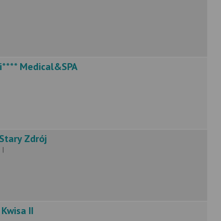
i**** Medical&SPA
Stary Zdrój
 |
wisa II