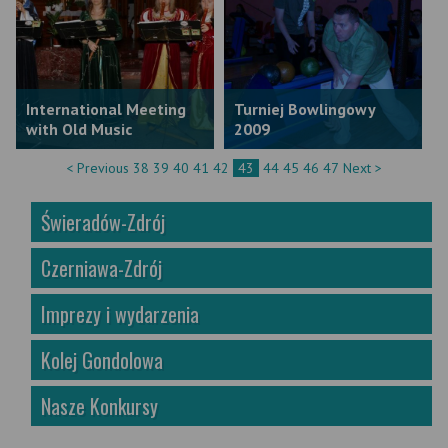
International Meeting
Turniej Bowlingowy
with Old Music
2009
< Previous
38
39
40
41
42
43
44
45
46
47
Next >
Świeradów-Zdrój
Czerniawa-Zdrój
Imprezy i wydarzenia
Kolej Gondolowa
Nasze Konkursy