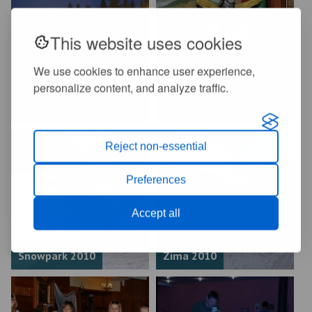
This website uses cookies
We use cookies to enhance user experience,
Teatr Zdrojowy -
personalize content, and analyze traffic.
I Nocne Mistrzostwa
Zaślubiny Górducha i
Dziennikarzy
Żabenny
Reject non-essential
Preferences
Accept all
Snowpark 2010
Zima 2010