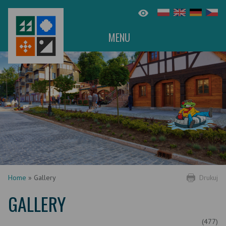
MENU
Home
»
Gallery
Drukuj
GALLERY
(477)