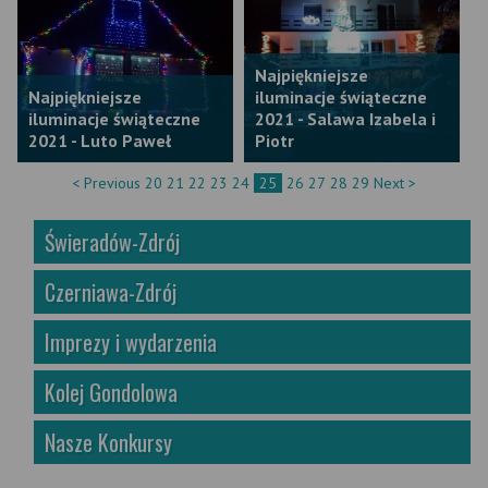
Najpiękniejsze
Najpiękniejsze
iluminacje świąteczne
iluminacje świąteczne
2021 - Salawa Izabela i
2021 - Luto Paweł
Piotr
< Previous
20
21
22
23
24
25
26
27
28
29
Next >
Świeradów-Zdrój
Czerniawa-Zdrój
Imprezy i wydarzenia
Kolej Gondolowa
Nasze Konkursy