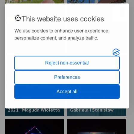
This website uses cookies
UROCZYSTOŚĆ
We use cookies to enhance user experience,
ODSŁONIĘCIA
Najpiękniejsze
personalize content, and analyze traffic.
PAMIĄTKOWEJ TABLICY
iluminacje świąteczne
"WAGON SYBIRAKÓW"
2021 - Knet Jadwiga
Reject non-essential
Preferences
Accept all
Najpiękniejsze
Najpiękniejsze
iluminacje świąteczne
iluminacje świąteczne
2021 - Tokarczyk
2021 - Maguda Wioletta
Gabriela i Stanisław