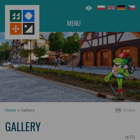
MENU
Home
»
Gallery
Drukuj
GALLERY
(477)