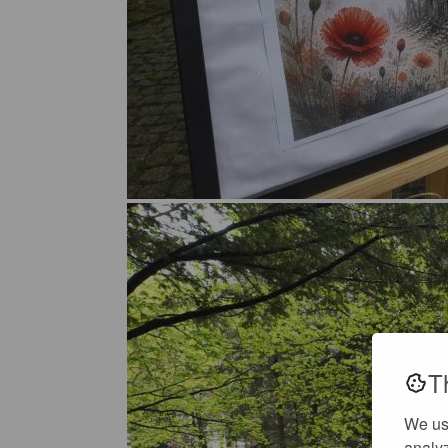
T
We us
analyz