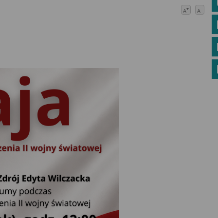
+
-
A
A