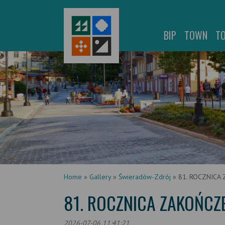
BIP
TOWN
T
Home
»
Gallery
»
Świeradów-Zdrój
»
81. ROCZNICA
81. ROCZNICA ZAKOŃCZ
2026-07-06 11:41:21