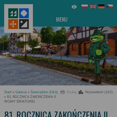
MENU
Start
»
Galeria
»
Świeradów-Zdrój
Drukuj
Wyświetleń (163)
»
81. ROCZNICA ZAKOŃCZENIA II
WOJNY ŚWIATOWEJ
81. ROCZNICA ZAKOŃCZENIA II