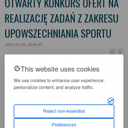
OTWARTY KONKURS OFERT NA
REALIZACJĘ ZADAŃ Z ZAKRESU
UPOWSZECHNIANIA SPORTU
2023-05-05 10:46:39
+
-
A
A
This website uses cookies
We use cookies to enhance user experience,
personalize content, and analyze traffic.
Reject non-essential
Burmistrz Miasta Świeradów-Zdrój
ogłasza otwarty konkurs ofert na realizację zadań publicznych
Preferences
z zakresu upowszechniania sportu w Świeradowie-Zdroju w 2023