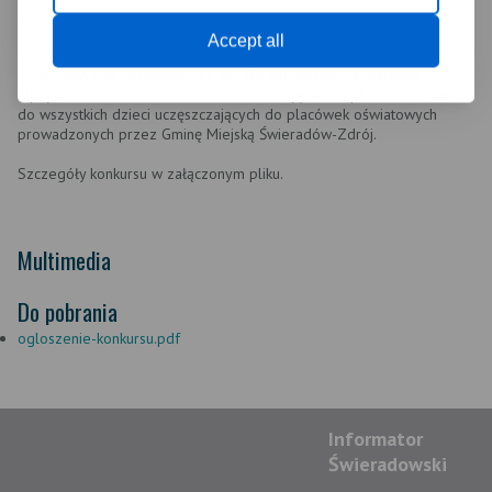
roku
Accept all
Zadanie:
Organizowanie i prowadzenie szkółki narciarskiej narciarstwo
alpejskie dla minimum 40 uczestników. Zajęcia bezpłatne skierowane
do wszystkich dzieci uczęszczających do placówek oświatowych
prowadzonych przez Gminę Miejską Świeradów-Zdrój.
Szczegóły konkursu w załączonym pliku.
Multimedia
Do pobrania
ogloszenie-konkursu.pdf
Informator
Świeradowski