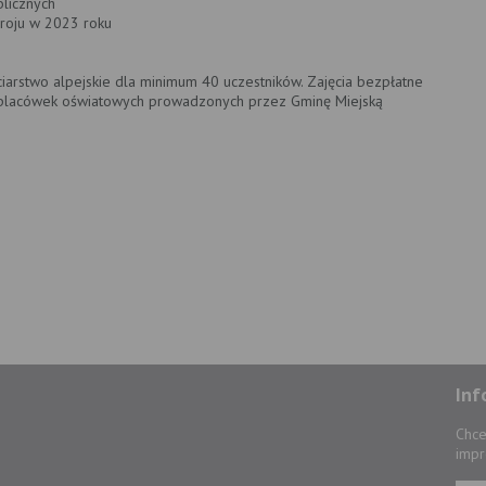
blicznych
roju w 2023 roku
ciarstwo alpejskie dla minimum 40 uczestników. Zajęcia bezpłatne
o placówek oświatowych prowadzonych przez Gminę Miejską
Inf
Chce
impr