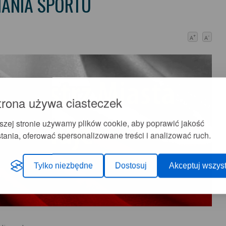
ANIA SPORTU
+
-
A
A
trona używa ciasteczek
szej stronie używamy plików cookie, aby poprawić jakość
tania, oferować spersonalizowane treści i analizować ruch.
Tylko niezbędne
Dostosuj
Akceptuj wszyst