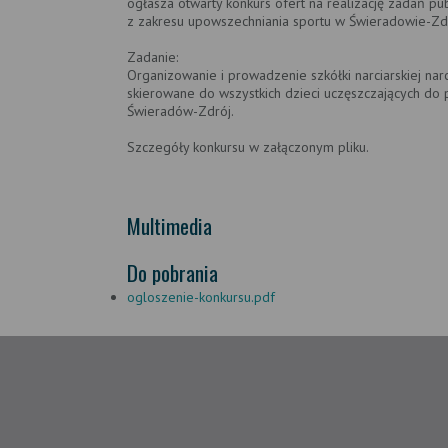
ogłasza otwarty konkurs ofert na realizację zadań pu
z zakresu upowszechniania sportu w Świeradowie-Zd
Zadanie:
Organizowanie i prowadzenie szkółki narciarskiej nar
skierowane do wszystkich dzieci uczęszczających d
Świeradów-Zdrój.
Szczegóły konkursu w załączonym pliku.
Multimedia
Do pobrania
ogloszenie-konkursu.pdf