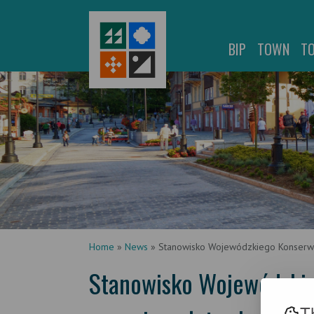
BIP
TOWN
T
Home
»
News
»
Stanowisko Wojewódzkiego Konserwa
Stanowisko Wojewódzki
T