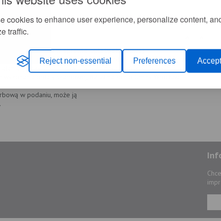
j
e cookies to enhance user experience, personalize content, an
e traffic.
+
-
A
A
w we Wrocławiu w sprawie opłaty skarbowej
, to wnioskodawca jest zwolniony z opłaty skarbowej. Jeżeli we
Reject non-essential
Preferences
Accept
ałania tj. przycinka drzew lub plan nasadzeń zastępczych - to
wykonania opłaty skarbowej, 82 zł na konto Gminy Wrocław.
arbową w podaniu, może ją
.
Inf
Chce
impr