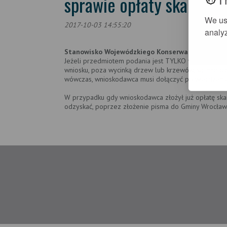
sprawie opłaty skarbowe
We us
2017-10-03 14:55:20
analyz
Stanowisko Wojewódzkiego Konserwatora Zabytkó
Jeżeli przedmiotem podania jest TYLKO wycinka drzew
wniosku, poza wycinką drzew lub krzewów, są inne dzi
wówczas, wnioskodawca musi dołączyć potwierdzenie 
W przypadku gdy wnioskodawca złożył już opłatę sk
odzyskać, poprzez złożenie pisma do Gminy Wrocław