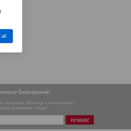
d
 all
ormator Świeradowski
sz otrzymwać informacje o wydarzeniach i
ezach Świeradowa-Zdroju?