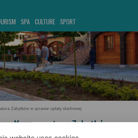
OURISM
SPA
CULTURE
SPORT
tora Zabytków w sprawie opłaty skarbowej
ego Konserwatora Zabytków w
his website uses cookies