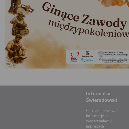
Informator
Świeradowski
Chcesz otrzymwać
informacje o
wydarzeniach i
imprezach