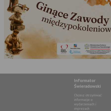
Informator
Świeradowski
Chcesz otrzymwać
informacje o
wydarzeniach i
imprezach