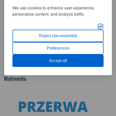
Sosnowa, Brzozowa, Wiśniowa, Kolejowa, Lipowa, Kręta.
We use cookies to enhance user experience,
Za utrudnienia i niedogodności przepraszamy.
personalize content, and analyze traffic.
Izabela Jurczak
Urząd Miasta Świeradów-Zdrój
Reject non-essential
ul. 11 Listopada 35
59-850 Świeradów-Zdrój
Preferences
tel. 75 78 16 343
Accept all
Multimedia