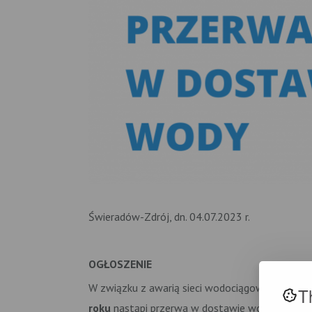
Świeradów-Zdrój, dn. 04.07.2023 r.
OGŁOSZENIE
W związku z awarią sieci wodociągowej w Świer
T
roku
nastąpi przerwa w dostawie wody w godz