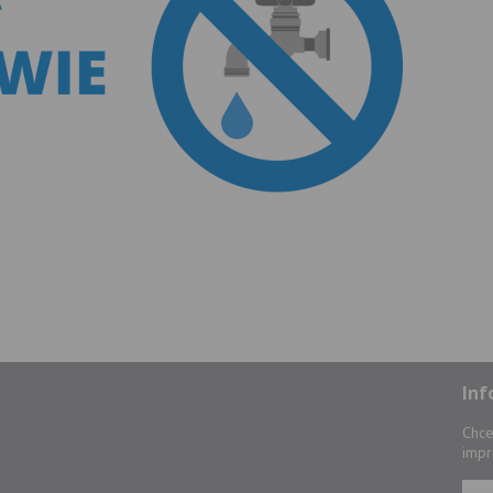
Inf
Chce
impr