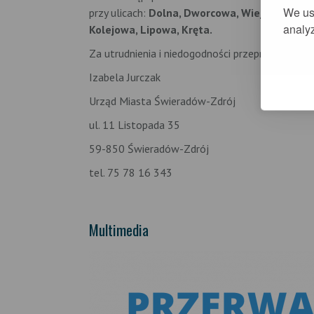
We us
przy ulicach:
Dolna, Dworcowa, Wiejska, Bocz
analyz
Kolejowa, Lipowa, Kręta.
Za utrudnienia i niedogodności przepraszamy.
Izabela Jurczak
Urząd Miasta Świeradów-Zdrój
ul. 11 Listopada 35
59-850 Świeradów-Zdrój
tel. 75 78 16 343
Multimedia