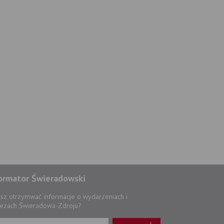
ormator Świeradowski
sz otrzymwać informacje o wydarzeniach i
ezach Świeradowa-Zdroju?