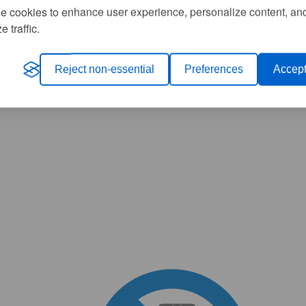
e cookies to enhance user experience, personalize content, an
na, Osiedlowa, Podgórna, Sosnowa, Brzozowa, Wiśniowa,
e traffic.
Reject non-essential
Preferences
Accept