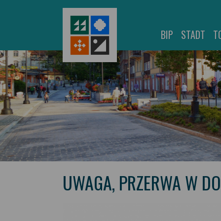
BIP
STADT
T
UWAGA, PRZERWA W D