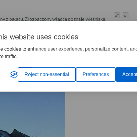
+
-
A
A
ny z pałacu. Zrozpaczony władca poznaje wieśniaka,
his website uses cookies
e cookies to enhance user experience, personalize content, an
e traffic.
Reject non-essential
Preferences
Accept