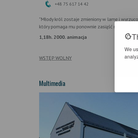
+48 75 617 14 42
"Młody król zostaje zmieniony w lamę i wyrzuco
który pomaga mu ponownie zasiąść na tronie".
T
1,18h. 2000. animacja
We us
analyz
WSTĘP WOLNY
Multimedia