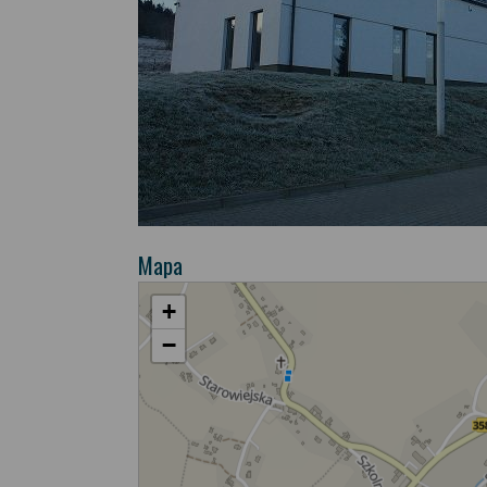
Mapa
+
−