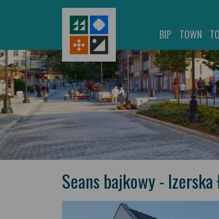
BIP
TOWN
T
Seans bajkowy - Izerska