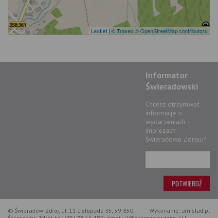
Leaflet
|
© Traseo
© OpenStreetMap contributors
Informator
Świeradowski
Chcesz otrzymwać
informacje o
wydarzeniach i
imprezach
Świeradowa-Zdroju?
© Świeradów-Zdrój, ul. 11 Listopada 35, 59-850
Wykonanie: amistad.pl
Świeradów-Zdrój; tel. (75) 78 16 489; email: it@swieradowzdroj.pl |