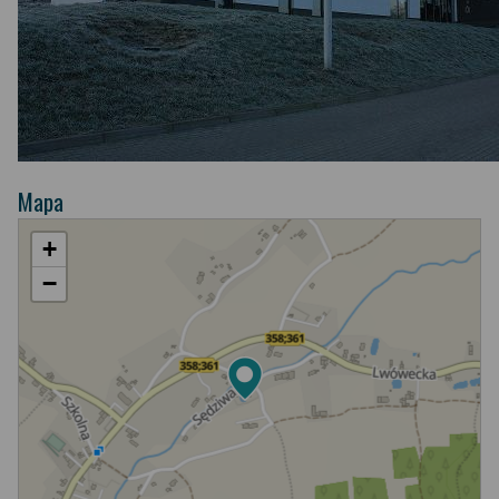
Mapa
+
−