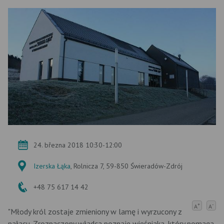
24. března 2018 10:30-12:00
Izerska Łąka
, Rolnicza 7, 59-850 Świeradów-Zdrój
+48 75 617 14 42
+
-
A
A
"Młody król zostaje zmieniony w lamę i wyrzucony z
pałacu. Zrozpaczony władca poznaje wieśniaka, który pomaga