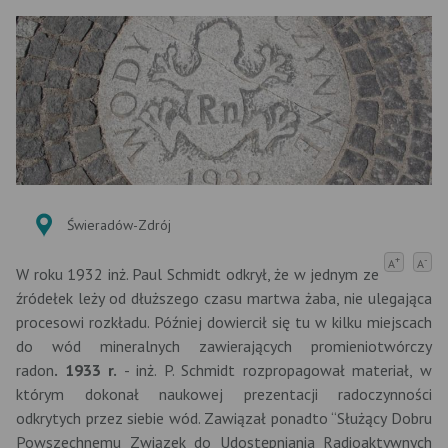
Świeradów-Zdrój
+
-
A
A
W roku 1932 inż. Paul Schmidt odkrył, że w jednym ze
źródełek leży od dłuższego czasu martwa żaba, nie ulegająca
procesowi rozkładu. Później dowiercił się tu w kilku miejscach
do wód mineralnych zawierających promieniotwórczy
radon
. 1933 r.
- inż. P. Schmidt rozpropagował materiał, w
którym dokonał naukowej prezentacji radoczynności
odkrytych przez siebie wód. Zawiązał ponadto “Służący Dobru
Powszechnemu Związek do Udostępniania Radioaktywnych