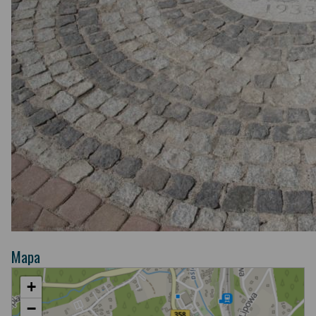
Mapa
+
−