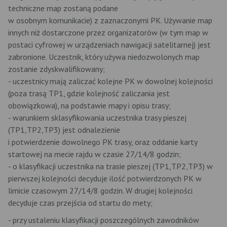
techniczne map zostaną podane
w osobnym komunikacie) z zaznaczonymi PK. Używanie map
innych niż dostarczone przez organizatorów (w tym map w
postaci cyfrowej w urządzeniach nawigacji satelitarnej) jest
zabronione. Uczestnik, który używa niedozwolonych map
zostanie zdyskwalifikowany;
- uczestnicy mają zaliczać kolejne PK w dowolnej kolejności
(poza trasą TP1, gdzie kolejność zaliczania jest
obowiązkowa), na podstawie mapy i opisu trasy;
- warunkiem sklasyfikowania uczestnika trasy pieszej
(TP1,TP2,TP3) jest odnalezienie
i potwierdzenie dowolnego PK trasy, oraz oddanie karty
startowej na mecie rajdu w czasie 27/14/8 godzin;
- o klasyfikacji uczestnika na trasie pieszej (TP1,TP2,TP3) w
pierwszej kolejności decyduje ilość potwierdzonych PK w
limicie czasowym 27/14/8 godzin. W drugiej kolejności
decyduje czas przejścia od startu do mety;
- przy ustaleniu klasyfikacji poszczególnych zawodników