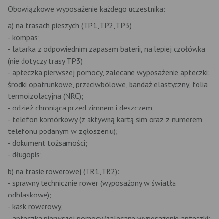
Obowiązkowe wyposażenie każdego uczestnika:
a) na trasach pieszych (TP1,TP2,TP3)
- kompas;
- latarka z odpowiednim zapasem baterii, najlepiej czołówka
(nie dotyczy trasy TP3)
- apteczka pierwszej pomocy, zalecane wyposażenie apteczki:
środki opatrunkowe, przeciwbólowe, bandaż elastyczny, folia
termoizolacyjna (NRC);
- odzież chroniąca przed zimnem i deszczem;
- telefon komórkowy (z aktywną kartą sim oraz z numerem
telefonu podanym w zgłoszeniu);
- dokument tożsamości;
- długopis;
b) na trasie rowerowej (TR1,TR2):
- sprawny technicznie rower (wyposażony w światła
odblaskowe);
- kask rowerowy,
- apteczka pierwszej pomocy (zalecane wyposażenie apteczki: