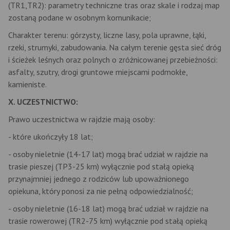
(TR1,TR2): parametry techniczne tras oraz skale i rodzaj map
zostaną podane w osobnym komunikacie;
Charakter terenu: górzysty, liczne lasy, pola uprawne, łąki,
rzeki, strumyki, zabudowania. Na całym terenie gęsta sieć dróg
i ścieżek leśnych oraz polnych o zróżnicowanej przebieżności:
asfalty, szutry, drogi gruntowe miejscami podmokłe,
kamieniste.
X. UCZESTNICTWO:
Prawo uczestnictwa w rajdzie mają osoby:
- które ukończyły 18 lat;
- osoby nieletnie (14-17 lat) mogą brać udział w rajdzie na
trasie pieszej (TP3-25 km) wyłącznie pod stałą opieką
przynajmniej jednego z rodziców lub upoważnionego
opiekuna, który ponosi za nie pełną odpowiedzialność;
- osoby nieletnie (16-18 lat) mogą brać udział w rajdzie na
trasie rowerowej (TR2-75 km) wyłącznie pod stałą opieką