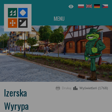
MENU
Izerska
Drukuj
Wyświetleń (1768)
Wyrypa