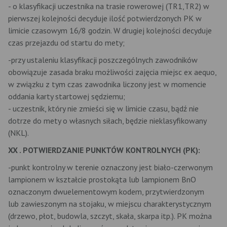
- o klasyfikacji uczestnika na trasie rowerowej (TR1,TR2) w
pierwszej kolejności decyduje ilość potwierdzonych PK w
limicie czasowym 16/8 godzin. W drugiej kolejności decyduje
czas przejazdu od startu do mety;
-przy ustaleniu klasyfikacji poszczególnych zawodników
obowiązuje zasada braku możliwości zajęcia miejsc ex aequo,
w związku z tym czas zawodnika liczony jest w momencie
oddania karty startowej sędziemu;
- uczestnik, który nie zmieści się w limicie czasu, bądź nie
dotrze do mety o własnych siłach, będzie nieklasyfikowany
(NKL).
XX . POTWIERDZANIE PUNKTÓW KONTROLNYCH (PK):
-punkt kontrolny w terenie oznaczony jest biało-czerwonym
lampionem w kształcie prostokąta lub lampionem BnO
oznaczonym dwuelementowym kodem, przytwierdzonym
lub zawieszonym na stojaku, w miejscu charakterystycznym
(drzewo, płot, budowla, szczyt, skała, skarpa itp.). PK można