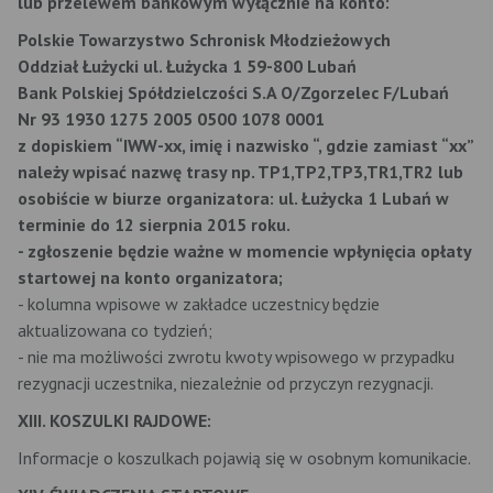
lub przelewem bankowym wyłącznie na konto:
Polskie Towarzystwo Schronisk Młodzieżowych
Oddział Łużycki ul. Łużycka 1 59-800 Lubań
Bank Polskiej Spółdzielczości S.A O/Zgorzelec F/Lubań
Nr 93 1930 1275 2005 0500 1078 0001
z dopiskiem “IWW-xx, imię i nazwisko “, gdzie zamiast “xx”
należy wpisać nazwę trasy np. TP1,TP2,TP3,TR1,TR2 lub
osobiście w biurze organizatora: ul. Łużycka 1 Lubań w
terminie do 12 sierpnia 2015 roku.
- zgłoszenie będzie ważne w momencie wpłynięcia opłaty
startowej na konto organizatora;
- kolumna wpisowe w zakładce uczestnicy będzie
aktualizowana co tydzień;
- nie ma możliwości zwrotu kwoty wpisowego w przypadku
rezygnacji uczestnika, niezależnie od przyczyn rezygnacji.
XIII. KOSZULKI RAJDOWE:
Informacje o koszulkach pojawią się w osobnym komunikacie.