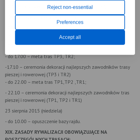
- 07.30 – odprawa techniczna trasy pieszej (TP2);
Reject non-essential
- 08.00 – start trasy pieszej (TP2);
Preferences
- 08.40 – odprawa techniczna trasy pieszej i rowerowej (TP3 i
TR2)
Accept all
- 09.00 – start trasy pieszej i rowerowej (TP3 i TR2)
- do 17.00 – meta tras TP3, TR2;
-17.10 – ceremonia dekoracji najlepszych zawodników trasy
pieszej i rowerowej (TP3 i TR2)
- do 22.00 – meta tras TP1,TP2 ,TR1;
- 22.10 – ceremonia dekoracji najlepszych zawodników tras
pieszej i rowerowej (TP1, TP2 i TR1)
23 sierpnia 2015 (niedziela)
- do 10.00 – opuszczenie bazy rajdu.
XIX. ZASADY RYWALIZACJI OBOWIĄZUJĄCE NA
POSZCZEGÓLNYCH TRASACH: