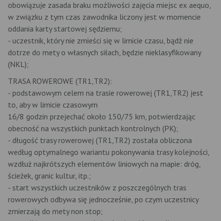
obowiązuje zasada braku możliwości zajęcia miejsc ex aequo,
w związku z tym czas zawodnika liczony jest w momencie
oddania karty startowej sędziemu;
- uczestnik, który nie zmieści się w limicie czasu, bądź nie
dotrze do mety o własnych siłach, będzie nieklasyfikowany
(NKL);
TRASA ROWEROWE (TR1,TR2):
- podstawowym celem na trasie rowerowej (TR1,TR2) jest
to, aby w limicie czasowym
16/8 godzin przejechać około 150/75 km, potwierdzając
obecność na wszystkich punktach kontrolnych (PK);
- długość trasy rowerowej (TR1,TR2) została obliczona
według optymalnego wariantu pokonywania trasy kolejności,
wzdłuż najkrótszych elementów liniowych na mapie: dróg,
ścieżek, granic kultur, itp.;
- start wszystkich uczestników z poszczególnych tras
rowerowych odbywa się jednocześnie, po czym uczestnicy
zmierzają do mety non stop;