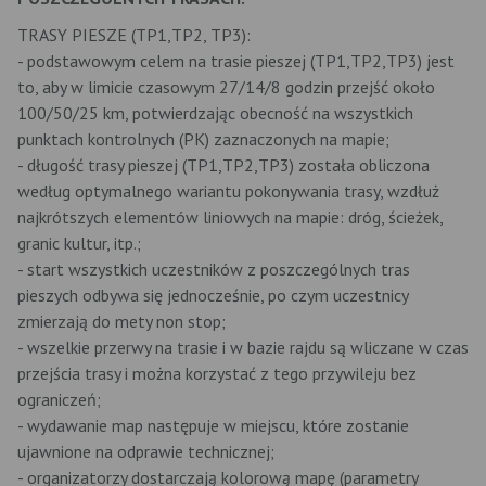
TRASY PIESZE (TP1,TP2, TP3):
- podstawowym celem na trasie pieszej (TP1,TP2,TP3) jest
to, aby w limicie czasowym 27/14/8 godzin przejść około
100/50/25 km, potwierdzając obecność na wszystkich
punktach kontrolnych (PK) zaznaczonych na mapie;
- długość trasy pieszej (TP1,TP2,TP3) została obliczona
według optymalnego wariantu pokonywania trasy, wzdłuż
najkrótszych elementów liniowych na mapie: dróg, ścieżek,
granic kultur, itp.;
- start wszystkich uczestników z poszczególnych tras
pieszych odbywa się jednocześnie, po czym uczestnicy
zmierzają do mety non stop;
- wszelkie przerwy na trasie i w bazie rajdu są wliczane w czas
przejścia trasy i można korzystać z tego przywileju bez
ograniczeń;
- wydawanie map następuje w miejscu, które zostanie
ujawnione na odprawie technicznej;
- organizatorzy dostarczają kolorową mapę (parametry