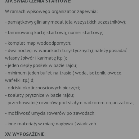
XIV. ŚWIADCZENIA STARTOWE:
W ramach wpisowego organizator zapewnia:
- pamiątkowy gliniany medal (dla wszystkich uczestników);
- laminowaną kartę startową, numer startowy;
- komplet map wodoodpornych;
- dwa noclegi w warunkach turystycznych,( należy posiadać
własny śpiwór i karimatę itp. );
- jeden ciepły posiłek w bazie rajdu;
- minimum jeden bufet na trasie ( woda, isotonik, owoce,
wafelki itp.) d;
- odciski okolicznościowych pieczęci;
- toalety, prysznice w bazie rajdu;
- przechowalnię rowerów pod stałym nadzorem organizatora;
- możliwość umycia rowerów po zawodach;
- inne materiały w miarę napływu świadczeń.
XV. WYPOSAŻENIE: