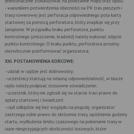
jednoznacznie zlokalizować na podstawie mapy oraz opisu;
- warunkiem potwierdzenia obecności na PK tras pieszych i
trasy rowerowej jest perforacja odpowiedniego pola karty
startowej za pomocą perforatora, który znajduje się przy
lampionie. W przypadku braku perforatora, punktu
kontrolnego (zniszczenie, kradzież) należy wykonać zdjęcie
punktu kontrolnego. O braku punktu, perforatora prosimy
niezwłocznie poinformować organizatora;
XXI. POSTANOWIENIA KOŃCOWE:
- udział w rajdzie jest dobrowolny;
- uczestnicy startują na własną odpowiedzialność, w biurze
rajdu należy podpisać stosowne oświadczenie;
- uczestnik, który nie zgłosił się na starcie traci prawo do
opłaty startowej i świadczeń:
- rajd odbędzie się bez względu na pogodę, organizator
zastrzega sobie prawo do skrócenia trasy, opóźnienia godziny
startu, wydłużenia limitu czasowego na pokonanie trasy w
razie niesprzyjających okoliczności losowych, które