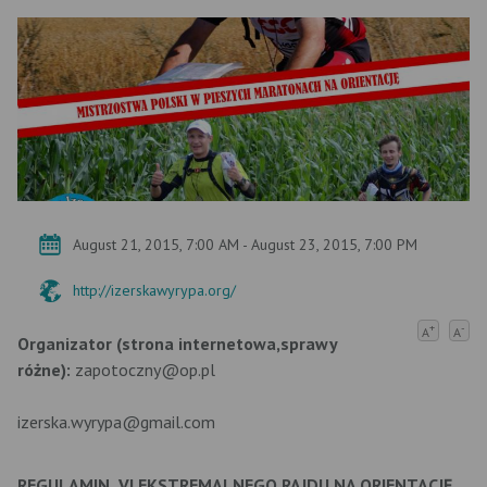
August 21, 2015, 7:00 AM - August 23, 2015, 7:00 PM
http://izerskawyrypa.org/
+
-
A
A
Organizator (strona internetowa,sprawy
różne):
zapotoczny@op.pl
izerska.wyrypa@gmail.com
REGULAMIN
VI EKSTREMALNEGO RAJDU NA ORIENTACJĘ