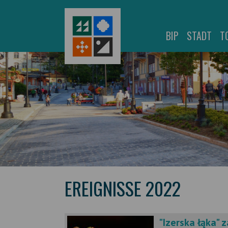
BIP
STADT
T
EREIGNISSE 2022
"Izerska łąka" 