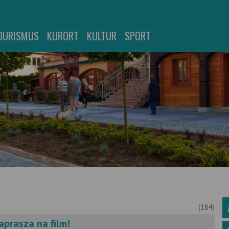
OURISMUS
KURORT
KULTUR
SPORT
(184)
zaprasza na film!