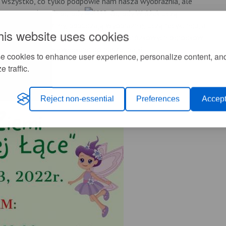
 wszystko, co tylko podpowie nam nasza wyobraźnia, ale
bo to w końcu ich ogrody
. Ogrody Wróżek uczą
óre w nim posadzimy, pobudzają wyobraźnię, uczą recyklingu, a
his website uses cookies
ukiwaniu „skarbów” do aranżacji tych wróżkowych ogródków.
 ten kwietniowy weekend do naszej bajki.
e cookies to enhance user experience, personalize content, an
e traffic.
Reject non-essential
Preferences
Accept