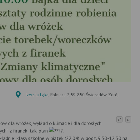
Izerska Łąka
, Rolnicza 7, 59-850 Świeradów-Zdrój
+
-
A
A
w dla wróżek, wykład o klimacie i dla dorosłych
h” z firanek- taki plan
.
adnie; klasy szkolne w piątek (22.04) w godz. 9.30-12.30 na