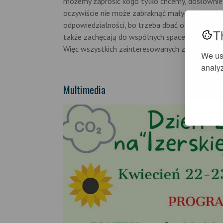
możemy zaprosić kogo tylko chcemy, dosłownie
oczywiście nie może zabraknąć małych wróżek, 
odpowiedzialności, bo trzeba dbać o rośliny, kt
T
także zachęcają do wspólnych spacerów w posz
Więc wszystkich zainteresowanych zapraszamy w
We us
analyz
Multimedia