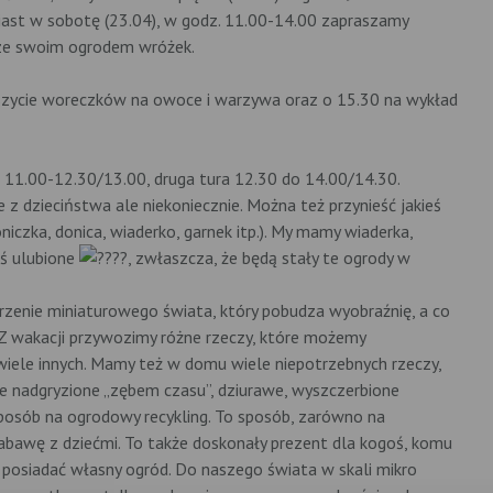
iast w sobotę (23.04), w godz. 11.00-14.00 zapraszamy
 ze swoim ogrodem wróżek.
zycie woreczków na owoce i warzywa oraz o 15.30 na wykład
11.00-12.30/13.00, druga tura 12.30 do 14.00/14.30.
 z dzieciństwa ale niekoniecznie. Można też przynieść jakieś
niczka, donica, wiaderko, garnek itp.). My mamy wiaderka,
ieś ulubione
, zwłaszcza, że będą stały te ogrody w
zenie miniaturowego świata, który pobudza wyobraźnię, a co
 Z wakacji przywozimy różne rzeczy, które możemy
i wiele innych. Mamy też w domu wiele niepotrzebnych rzeczy,
może nadgryzione „zębem czasu”, dziurawe, wyszczerbione
o sposób na ogrodowy recykling. To sposób, zarówno na
abawę z dziećmi. To także doskonały prezent dla kogoś, komu
y posiadać własny ogród. Do naszego świata w skali mikro