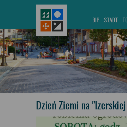
BIP
STADT
T
Dzień Ziemi na "Izerskiej