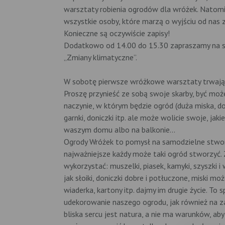
warsztaty robienia ogrodów dla wróżek. Natom
wszystkie osoby, które marzą o wyjściu od nas
Konieczne są oczywiście zapisy!
Dodatkowo od 14.00 do 15.30 zapraszamy na s
„Zmiany klimatyczne”.
W sobotę pierwsze wróżkowe warsztaty trwają 
Proszę przynieść ze sobą swoje skarby, być może
naczynie, w którym będzie ogród (duża miska, do
garnki, doniczki itp. ale może wolicie swoje, jak
waszym domu albo na balkonie...
Ogrody Wróżek to pomysł na samodzielne stwor
najważniejsze każdy może taki ogród stworzyć.
wykorzystać: muszelki, piasek, kamyki, szyszki 
jak słoiki, doniczki dobre i potłuczone, miski 
wiaderka, kartony itp. dajmy im drugie życie. T
udekorowanie naszego ogrodu, jak również na z
bliska sercu jest natura, a nie ma warunków, ab