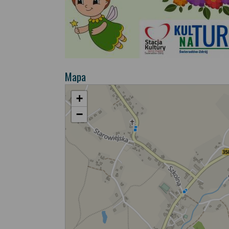
Mapa
+
−