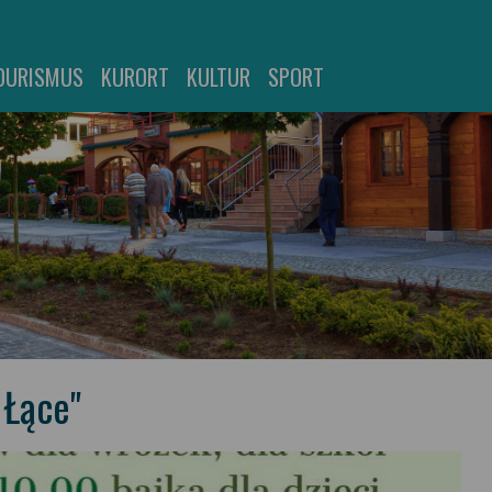
OURISMUS
KURORT
KULTUR
SPORT
 Łące"