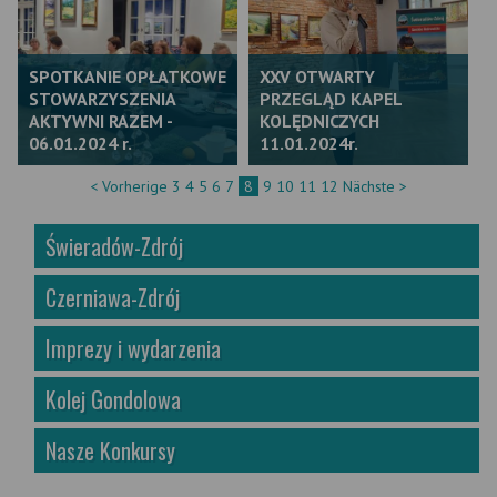
SPOTKANIE OPŁATKOWE
XXV OTWARTY
STOWARZYSZENIA
PRZEGLĄD KAPEL
AKTYWNI RAZEM -
KOLĘDNICZYCH
06.01.2024 r.
11.01.2024r.
< Vorherige
3
4
5
6
7
8
9
10
11
12
Nächste >
Świeradów-Zdrój
Czerniawa-Zdrój
Imprezy i wydarzenia
Kolej Gondolowa
Nasze Konkursy