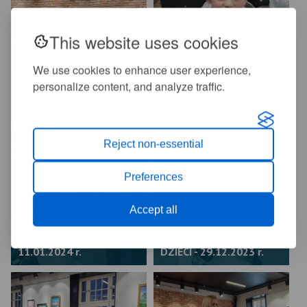
This website uses cookies
We use cookies to enhance user experience,
COOLTURALNE FERIE ZE
18. BIEG POLICZ SIĘ Z
personalize content, and analyze traffic.
STACJĄ KULTURY turnus
CUKRZYCĄ - 13.01.2024
I - 15-19.01.2024 r.
r.
Reject non-essential
Preferences
ROZDANIE NAGRÓD W
Accept all
KONKURSIE KWIETNY
ŚWIERADÓW 2023 -
BAL SYLWESTROWY DLA
11.01.2024 r.
DZIECI - 29.12.2023 r.