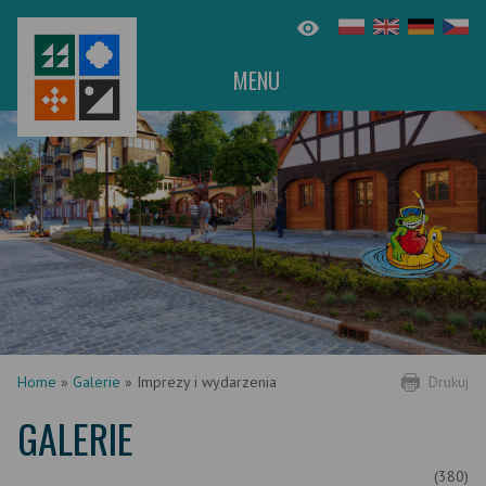
MENU
Home
»
Galerie
»
Imprezy i wydarzenia
Drukuj
GALERIE
(380)