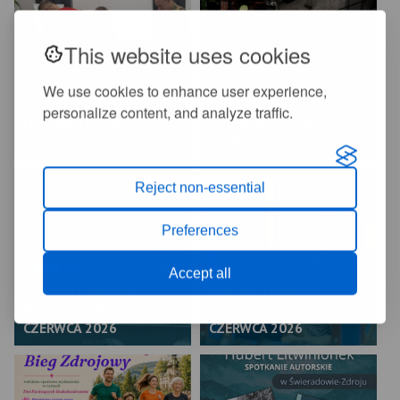
This website uses cookies
We use cookies to enhance user experience,
XIV RODZINNE MARSZE
DNI KWITNĄCYCH
personalize content, and analyze traffic.
NA ORIENTACJĘ
RODODENDRONÓW 6
27.06.2026
CZERWCA 2026
Reject non-essential
Preferences
Accept all
DNI KWITNĄCYCH
DNI KWITNĄCYCH
RODODENDRONÓW 5
RODODENDRONÓW 4
CZERWCA 2026
CZERWCA 2026