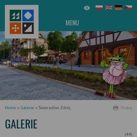
MENU
Home
»
Galerie
»
Świeradów-Zdrój
Drukuj
GALERIE
(44)