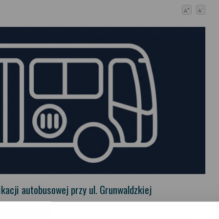
+
-
A
A
ikacji autobusowej przy ul. Grunwaldzkiej
bliżej sklepu DINO. Kierowcy autobusów miejskich potwierdzali, że z