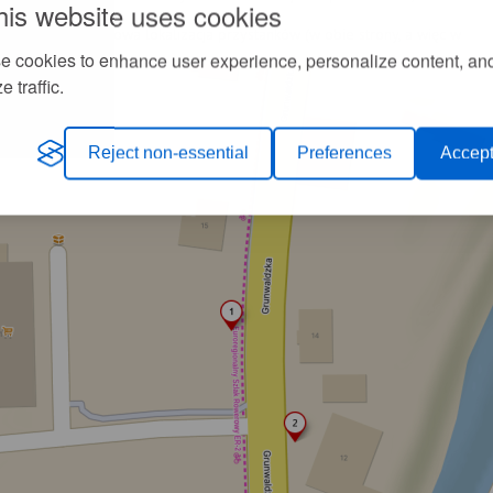
his website uses cookies
rzystał.
bu kierunkach. Nowa lokalizacja przystanków (w obie strony, a więc w
na planie miasta:
e cookies to enhance user experience, personalize content, an
e traffic.
Reject non-essential
Preferences
Accept