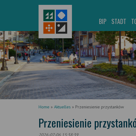
BIP
STADT
T
Home
»
Aktuelles
»
Przeniesienie przystanków
Przeniesienie przystank
2026-07-06 15:38:39