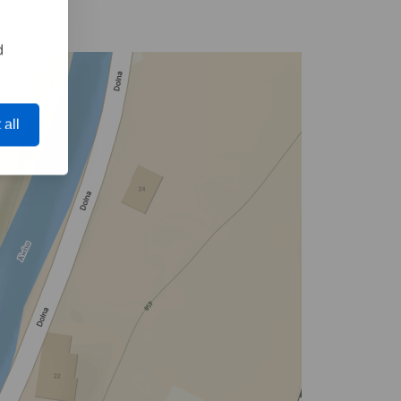
d
 all