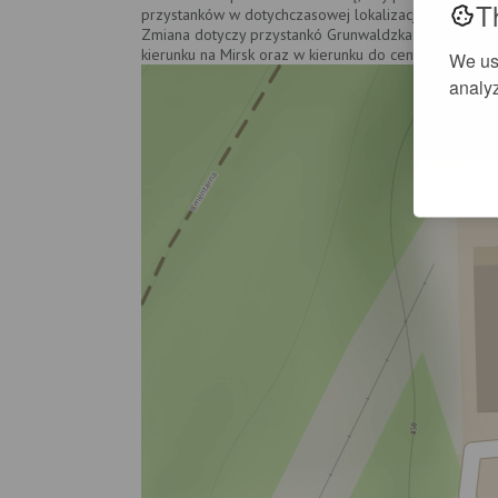
T
przystanków w dotychczasowej lokalizacji mało kto ko
Zmiana dotyczy przystankó Grunwaldzka / Wiejska w o
kierunku na Mirsk oraz w kierunku do centrum miasta) 
We us
analyz