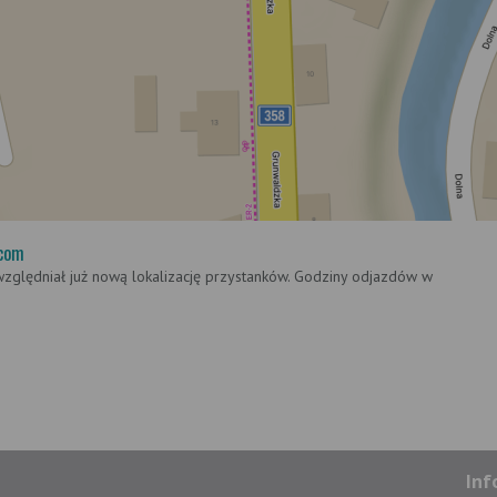
com
względniał już nową lokalizację przystanków. Godziny odjazdów w
Inf